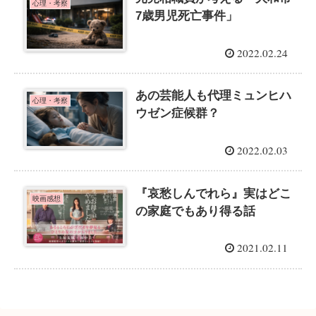
心理・考察
7歳男児死亡事件」
2022.02.24
あの芸能人も代理ミュンヒハ
心理・考察
ウゼン症候群？
2022.02.03
『哀愁しんでれら』実はどこ
映画感想
の家庭でもあり得る話
2021.02.11