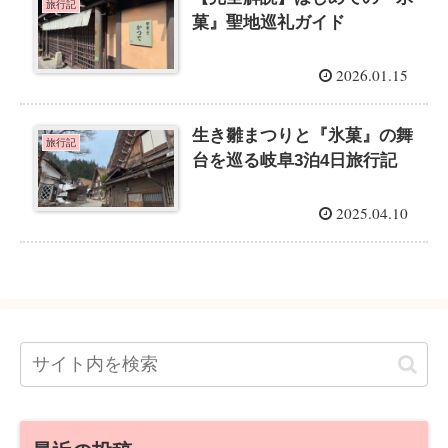
旅行記
菓』聖地巡礼ガイド
2026.01.15
生き雛まつりと『氷菓』の舞
旅行記
台を巡る岐阜3泊4日旅行記
2025.04.10