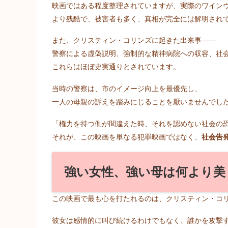
映画ではある程度整理されていますが、実際のワイン
より残酷で、被害者も多く、真相が完全には解明され
また、クリスティン・コリンズに起きた出来事――
警察による虚偽説明、強制的な精神病院への収容、社
これらはほぼ史実通りとされています。
当時の警察は、市のイメージ向上を最優先し、
一人の母親の訴えを踏みにじることを厭いませんでし
「権力を持つ側が間違えた時、それを認めない社会の
それが、この映画を単なる犯罪映画ではなく、
社会告
強い女性、強い母は何より美
この映画で最も心を打たれるのは、クリスティン・コ
彼女は感情的に叫び続けるわけでもなく、誰かを攻撃