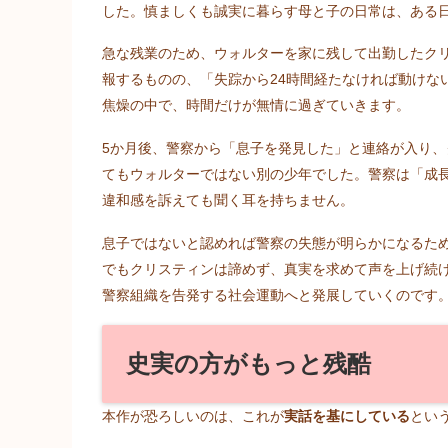
した。慎ましくも誠実に暮らす母と子の日常は、ある
急な残業のため、ウォルターを家に残して出勤したク
報するものの、「失踪から24時間経たなければ動けな
焦燥の中で、時間だけが無情に過ぎていきます。
5か月後、警察から「息子を発見した」と連絡が入り
てもウォルターではない別の少年でした。警察は「成
違和感を訴えても聞く耳を持ちません。
息子ではないと認めれば警察の失態が明らかになるた
でもクリスティンは諦めず、真実を求めて声を上げ続
警察組織を告発する社会運動へと発展していくのです
史実の方がもっと残酷
本作が恐ろしいのは、これが
実話を基にしている
とい