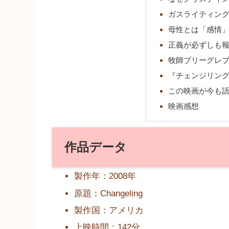
ガスライティン
母性とは「感情
正義が必ずしも
牧師ブリーグレ
『チェンジリン
この映画が今も
映画感想
作品データ
製作年：2008年
原題：Changeling
製作国：アメリカ
上映時間：142分