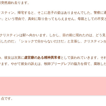
日突然崩れ去ります。
リスティン。帰宅すると、そこに息子の姿はありませんでした。警察に
い」という理由で、真剣に取り合ってもらえません。母親としての不安
、クリスティンは駅へ向かいます。しかし、目の前に現れたのは、どう見
長したのだ」「ショックで分からないだけだ」と主張し、クリスティン
め、彼女は次第に
虚言癖のある精神異常者
として扱われていきます。そ
けます。やがて彼女の訴えは、牧師ブリーグレブの協力を得て、腐敗し
。
う点です。