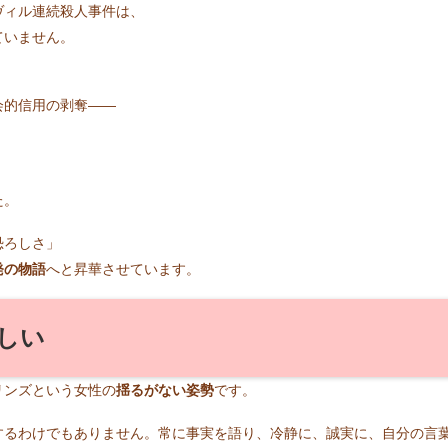
ヴィル連続殺人事件は、
ていません。
会的信用の剥奪――
た。
恐ろしさ」
発の物語
へと昇華させています。
しい
リンズという女性の
揺るがない姿勢
です。
するわけでもありません。常に事実を語り、冷静に、誠実に、自分の言