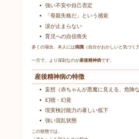
強い不安や自己否定
「母親失格だ」という感覚
涙が止まらない
育児への自信喪失
多くの場合、本人には
病識
（自分がおかしいと気づく
一方で、より深刻なのが
産後精神病
です。
産後精神病の特徴
妄想（赤ちゃんが悪魔に見える、危険
幻聴・幻覚
現実検討能力の著しい低下
強い混乱状態
この状態では、