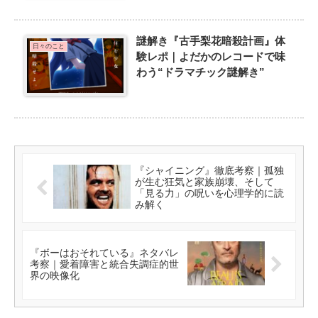
謎解き『古手梨花暗殺計画』体
日々のこと
験レポ｜よだかのレコードで味
わう“ドラマチック謎解き”
『シャイニング』徹底考察｜孤独
が生む狂気と家族崩壊、そして
「見る力」の呪いを心理学的に読
み解く
『ボーはおそれている』ネタバレ
考察｜愛着障害と統合失調症的世
界の映像化