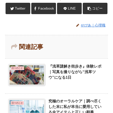
Twitter
Facebook
LINE
コピー
せぴあ｜心理職
関連記事
『浅草謎解き街歩き』体験レポ
日々のこと
｜写真を撮りながら“浅草ツ
ウ”になる1日
究極のオーラルケア｜調べ尽く
日々のこと
した末に私が本当に愛用してい
る全アイテムと正しい順番