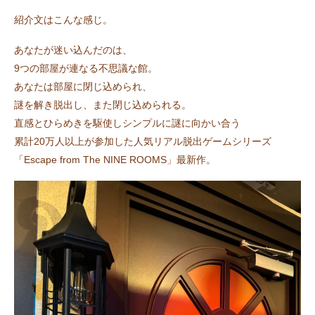
紹介文はこんな感じ。
あなたが迷い込んだのは、
9つの部屋が連なる不思議な館。
あなたは部屋に閉じ込められ、
謎を解き脱出し、また閉じ込められる。
直感とひらめきを駆使しシンプルに謎に向かい合う
累計20万人以上が参加した人気リアル脱出ゲームシリーズ
「Escape from The NINE ROOMS」最新作。