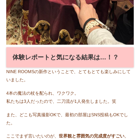
体験レポートと気になる結果は…！？
NINE ROOMSの新作ということで、とてもとても楽しみにして
いました。
4本の魔法の杖を配られ、ワクワク。
私たちは3人だったので、二刀流が1人発生しました。笑
また、どこも写真撮影OKで、最初の部屋はSNS投稿もOKでし
た。
ここでまず言いたいのが、
世界観と雰囲気の完成度がすごい
。