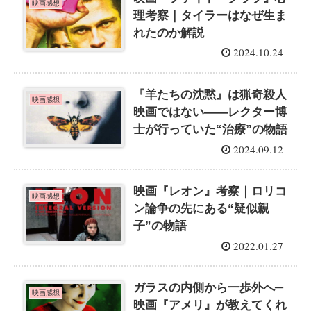
映画感想
理考察｜タイラーはなぜ生ま
れたのか解説
2024.10.24
『羊たちの沈黙』は猟奇殺人
映画感想
映画ではない——レクター博
士が行っていた“治療”の物語
2024.09.12
映画『レオン』考察｜ロリコ
映画感想
ン論争の先にある“疑似親
子”の物語
2022.01.27
ガラスの内側から一歩外へ─
映画感想
映画『アメリ』が教えてくれ