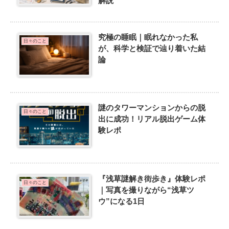
解説
究極の睡眠｜眠れなかった私
日々のこと
が、科学と検証で辿り着いた結
論
謎のタワーマンションからの脱
日々のこと
出に成功！リアル脱出ゲーム体
験レポ
『浅草謎解き街歩き』体験レポ
日々のこと
｜写真を撮りながら“浅草ツ
ウ”になる1日