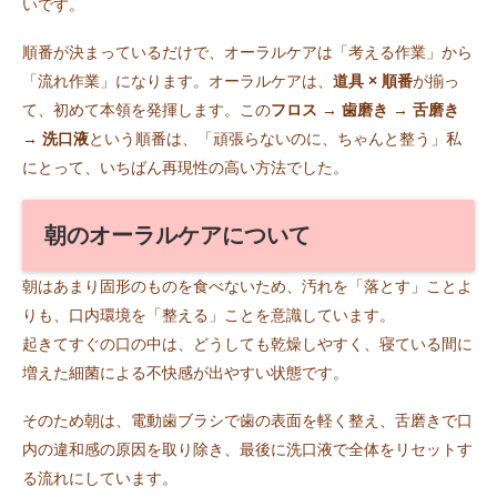
いです。
順番が決まっているだけで、オーラルケアは「考える作業」から
「流れ作業」になります。オーラルケアは、
道具 × 順番
が揃っ
て、初めて本領を発揮します。この
フロス → 歯磨き → 舌磨き
→ 洗口液
という順番は、「頑張らないのに、ちゃんと整う」私
にとって、いちばん再現性の高い方法でした。
朝のオーラルケアについて
朝はあまり固形のものを食べないため、汚れを「落とす」ことよ
りも、口内環境を「整える」ことを意識しています。
起きてすぐの口の中は、どうしても乾燥しやすく、寝ている間に
増えた細菌による不快感が出やすい状態です。
そのため朝は、電動歯ブラシで歯の表面を軽く整え、舌磨きで口
内の違和感の原因を取り除き、最後に洗口液で全体をリセットす
る流れにしています。