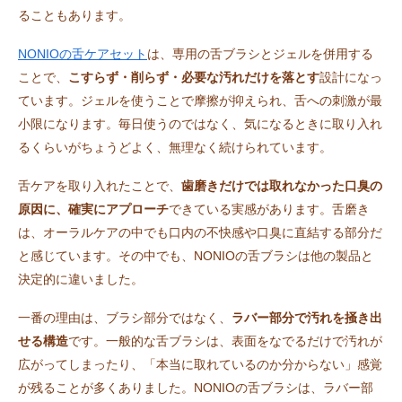
ることもあります。
NONIOの舌ケアセット
は、専用の舌ブラシとジェルを併用する
ことで、
こすらず・削らず・必要な汚れだけを落とす
設計になっ
ています。ジェルを使うことで摩擦が抑えられ、舌への刺激が最
小限になります。毎日使うのではなく、気になるときに取り入れ
るくらいがちょうどよく、無理なく続けられています。
舌ケアを取り入れたことで、
歯磨きだけでは取れなかった口臭の
原因に、確実にアプローチ
できている実感があります。舌磨き
は、オーラルケアの中でも口内の不快感や口臭に直結する部分だ
と感じています。その中でも、NONIOの舌ブラシは他の製品と
決定的に違いました。
一番の理由は、ブラシ部分ではなく、
ラバー部分で汚れを掻き出
せる構造
です。一般的な舌ブラシは、表面をなでるだけで汚れが
広がってしまったり、「本当に取れているのか分からない」感覚
が残ることが多くありました。NONIOの舌ブラシは、ラバー部