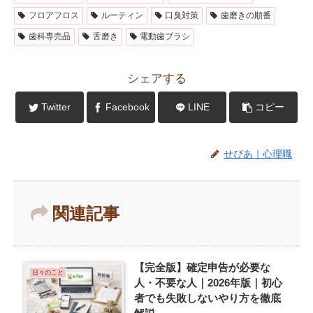
フロアフロス
ルーティン
口臭対策
歯磨きの順番
歯科専売品
舌磨き
電動歯ブラシ
シェアする
Twitter
Facebook
LINE
コピー
せぴあ｜心理職
関連記事
【完全版】確定申告が必要な
日々のこと
人・不要な人｜2026年版｜初心
者でも失敗しないやり方を徹底