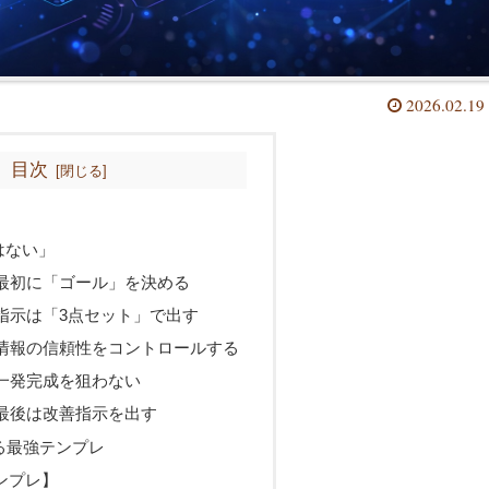
2026.02.19
目次
はない」
最初に「ゴール」を決める
指示は「3点セット」で出す
情報の信頼性をコントロールする
一発完成を狙わない
最後は改善指示を出す
る最強テンプレ
ンプレ】