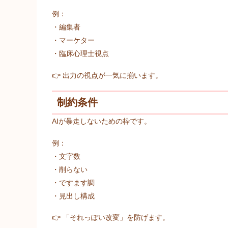
例：
・編集者
・マーケター
・臨床心理士視点
👉 出力の視点が一気に揃います。
制約条件
AIが暴走しないための枠です。
例：
・文字数
・削らない
・ですます調
・見出し構成
👉 「それっぽい改変」を防げます。