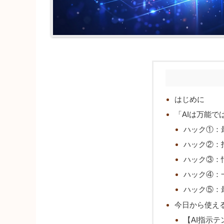
はじめに
「AIは万能で
ハック①：
ハック②：
ハック③：
ハック④：
ハック⑤：
今日から使え
【AI指示テ