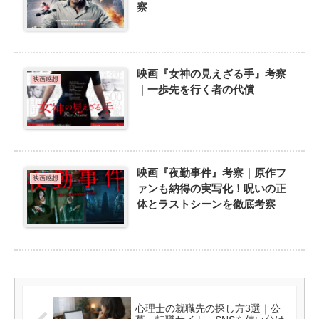
察
映画『女神の見えざる手』考察
映画感想
｜一歩先を行く者の代償
映画『夜勤事件』考察｜原作フ
映画感想
ァンも納得の実写化！呪いの正
体とラストシーンを徹底考察
心理士の就職先の探し方3選｜公