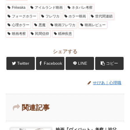
Fréwaka
アイルランド映画
ネタバレ考察
フォークホラー
フレワカ
ホラー映画
世代間連鎖
心理ホラー
悪魔
映画フレワカ
映画レビュー
映画考察
民間信仰
精神疾患
シェアする
Twitter
Facebook
LINE
コピー
せぴあ｜心理職
関連記事
映画『ヴィジット』考察｜祖父