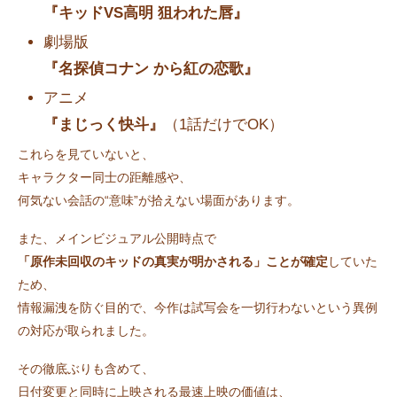
『キッドVS高明 狙われた唇』
劇場版
『名探偵コナン から紅の恋歌』
アニメ
『まじっく快斗』
（1話だけでOK）
これらを見ていないと、
キャラクター同士の距離感や、
何気ない会話の“意味”が拾えない場面があります。
また、メインビジュアル公開時点で
「原作未回収のキッドの真実が明かされる」ことが確定
していた
ため、
情報漏洩を防ぐ目的で、今作は試写会を一切行わないという異例
の対応が取られました。
その徹底ぶりも含めて、
日付変更と同時に上映される最速上映の価値は、