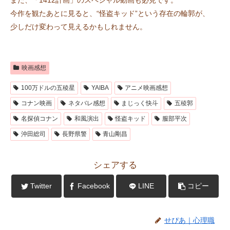
また、「1412計画」のスペシャル動画も必見です。
今作を観たあとに見ると、“怪盗キッド”という存在の輪郭が、
少しだけ変わって見えるかもしれません。
映画感想
100万ドルの五稜星
YAIBA
アニメ映画感想
コナン映画
ネタバレ感想
まじっく快斗
五稜郭
名探偵コナン
和風演出
怪盗キッド
服部平次
沖田総司
長野県警
青山剛昌
シェアする
Twitter
Facebook
LINE
コピー
せぴあ｜心理職