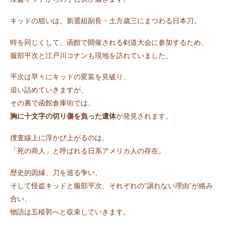
キッドの狙いは、新選組副長・土方歳三にまつわる日本刀。
時を同じくして、函館で開催される剣道大会に参加するため、
服部平次と江戸川コナンも現地を訪れていました。
平次は早々にキッドの変装を見破り、
追い詰めていきますが、
その裏で函館倉庫街では、
胸に十文字の切り傷を負った遺体
が発見されます。
捜査線上に浮かび上がるのは、
「死の商人」と呼ばれる日系アメリカ人の存在。
歴史的因縁、刀を巡る争い、
そして怪盗キッドと服部平次、それぞれの“譲れない理由”が絡み
合い、
物語は五稜郭へと収束していきます。