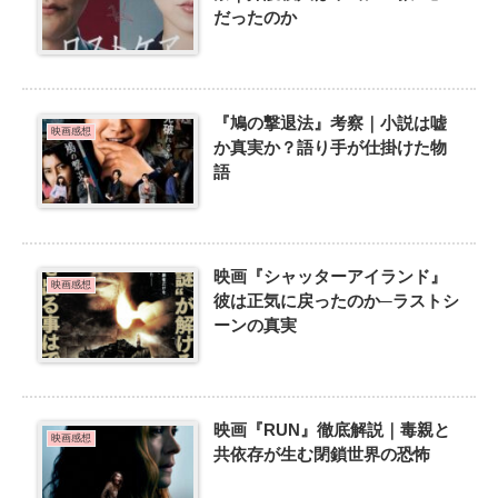
だったのか
『鳩の撃退法』考察｜小説は嘘
映画感想
か真実か？語り手が仕掛けた物
語
映画『シャッターアイランド』
映画感想
彼は正気に戻ったのか─ラストシ
ーンの真実
映画『RUN』徹底解説｜毒親と
映画感想
共依存が生む閉鎖世界の恐怖