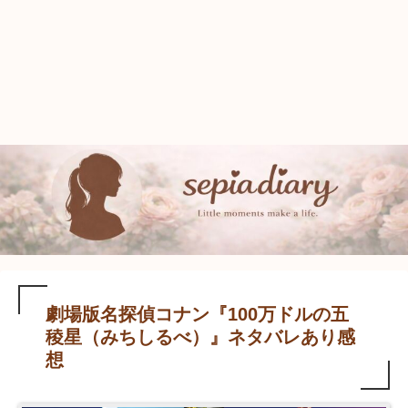
劇場版名探偵コナン『100万ドルの五
稜星（みちしるべ）』ネタバレあり感
想