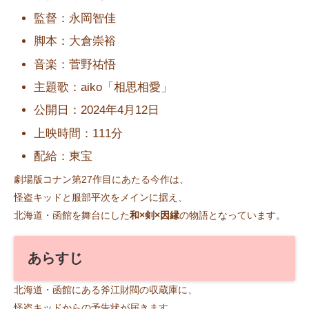
監督：永岡智佳
脚本：大倉崇裕
音楽：菅野祐悟
主題歌：aiko「相思相愛」
公開日：2024年4月12日
上映時間：111分
配給：東宝
劇場版コナン第27作目にあたる今作は、
怪盗キッドと服部平次をメインに据え、
北海道・函館を舞台にした
和×剣×因縁
の物語となっています。
あらすじ
北海道・函館にある斧江財閥の収蔵庫に、
怪盗キッドからの予告状が届きます。