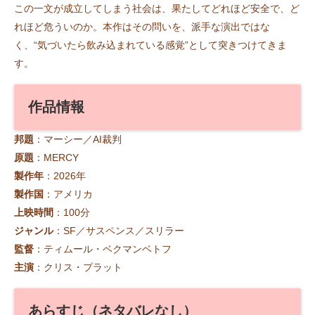
この一文が成立してしまう社会は、果たしてどれほど安全で、ど
れほど危ういのか。本作はその問いを、派手な演出ではな
く、“気づいたら飲み込まれている感覚”として突きつけてきま
す。
作品情報
邦題
：マーシー／AI裁判
原題
：MERCY
製作年
：2026年
製作国
：アメリカ
上映時間
：100分
ジャンル
：SF／サスペンス／スリラー
監督
：ティムール・ベクマンベトフ
主演
：クリス・プラット
あらすじ（ネタバレなし）