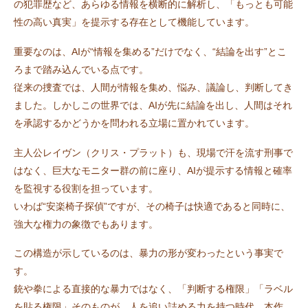
の犯罪歴など、あらゆる情報を横断的に解析し、「もっとも可能
性の高い真実」を提示する存在として機能しています。
重要なのは、AIが“情報を集める”だけでなく、“結論を出す”とこ
ろまで踏み込んでいる点です。
従来の捜査では、人間が情報を集め、悩み、議論し、判断してき
ました。しかしこの世界では、AIが先に結論を出し、人間はそれ
を承認するかどうかを問われる立場に置かれています。
主人公レイヴン（クリス・プラット）も、現場で汗を流す刑事で
はなく、巨大なモニター群の前に座り、AIが提示する情報と確率
を監視する役割を担っています。
いわば“安楽椅子探偵”ですが、その椅子は快適であると同時に、
強大な権力の象徴でもあります。
この構造が示しているのは、暴力の形が変わったという事実で
す。
銃や拳による直接的な暴力ではなく、「判断する権限」「ラベル
を貼る権限」そのものが、人を追い詰める力を持つ時代。本作