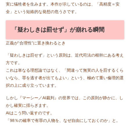
実に犠牲者を生みます。本作が示しているのは、「高精度＝安
全」という短絡的な発想の危うさです。
「疑わしきは罰せず」が崩れる瞬間
正義が“合理性”に置き換わるとき
「疑わしきは罰せず」という原則は、近代司法の根幹にある考え
方です。
これは単なる理想論ではなく、「間違って無実の人を罰するくら
いなら、罪を逃す者が出てもよい」という、極めて重い倫理的選
択の上に成り立っています。
しかし『マーシー／AI裁判』の世界では、この原則が静かに、し
かし確実に揺らぎます。
AIはこう問い返すのです。
「98％の確率で有罪の人物を、なぜ自由にしておくのか」と。