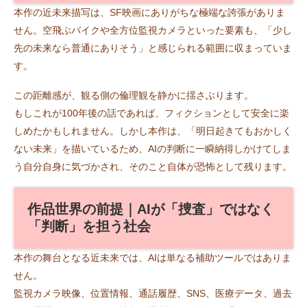
本作の近未来描写は、SF映画にありがちな極端な誇張がありま
せん。空飛ぶバイクや全方位監視カメラといった要素も、「少し
先の未来なら普通にありそう」と感じられる範囲に収まっていま
す。
この距離感が、観る側の倫理観を静かに揺さぶります。
もしこれが100年後の話であれば、フィクションとして安全に楽
しめたかもしれません。しかし本作は、「明日起きてもおかしく
ない未来」を描いているため、AIの判断に一瞬納得しかけてしま
う自分自身に気づかされ、そのこと自体が恐怖として残ります。
作品世界の前提｜AIが「捜査」ではなく
「判断」を担う社会
本作の舞台となる近未来では、AIは単なる補助ツールではありま
せん。
監視カメラ映像、位置情報、通話履歴、SNS、医療データ、過去