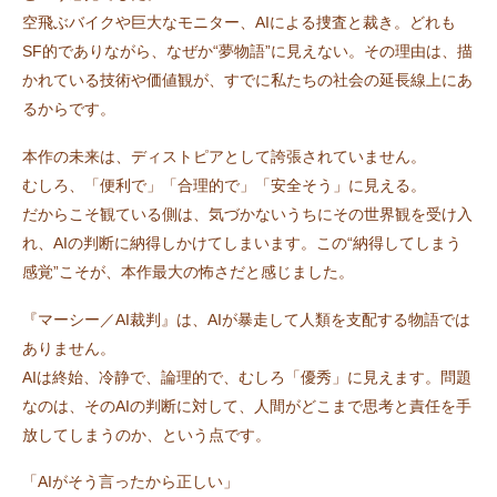
空飛ぶバイクや巨大なモニター、AIによる捜査と裁き。どれも
SF的でありながら、なぜか“夢物語”に見えない。その理由は、描
かれている技術や価値観が、すでに私たちの社会の延長線上にあ
るからです。
本作の未来は、ディストピアとして誇張されていません。
むしろ、「便利で」「合理的で」「安全そう」に見える。
だからこそ観ている側は、気づかないうちにその世界観を受け入
れ、AIの判断に納得しかけてしまいます。この“納得してしまう
感覚”こそが、本作最大の怖さだと感じました。
『マーシー／AI裁判』は、AIが暴走して人類を支配する物語では
ありません。
AIは終始、冷静で、論理的で、むしろ「優秀」に見えます。問題
なのは、そのAIの判断に対して、人間がどこまで思考と責任を手
放してしまうのか、という点です。
「AIがそう言ったから正しい」