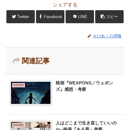
シェアする
Twitter
Facebook
LINE
コピー
せぴあ｜心理職
関連記事
映画『WEAPONS／ウェポン
映画感想
ズ』感想・考察
人はどこまで生き直していいの
映画感想
か─映画『ある男』考察