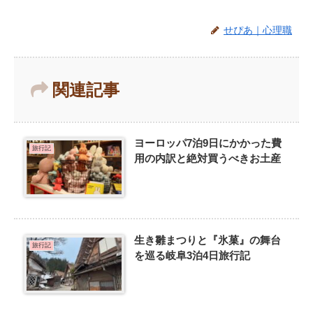
せぴあ｜心理職
関連記事
ヨーロッパ7泊9日にかかった費
旅行記
用の内訳と絶対買うべきお土産
生き雛まつりと『氷菓』の舞台
旅行記
を巡る岐阜3泊4日旅行記