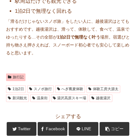
駅周辺だけでも観光できる
1泊2日で無理なく回れる
「滑るだけじゃないスノボ旅」をしたい人に、越後湯沢はとても
おすすめです。越後湯沢は、滑って、体験して、食べて、温泉で
ゆったりする…その全部が
1泊2日で無理なく叶う
場所。宿選びと
持ち物さえ押さえれば、スノーボード初心者でも安心して楽しめ
ると思います。
旅行記
1泊2日
スノボ旅行
へぎ蕎麦体験
体験工房大源太
新潟観光
温泉街
湯沢高原スキー場
越後湯沢
シェアする
Twitter
Facebook
LINE
コピー