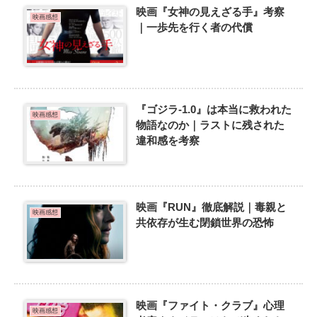
映画『女神の見えざる手』考察
映画感想
｜一歩先を行く者の代償
『ゴジラ-1.0』は本当に救われた
映画感想
物語なのか｜ラストに残された
違和感を考察
映画『RUN』徹底解説｜毒親と
映画感想
共依存が生む閉鎖世界の恐怖
映画『ファイト・クラブ』心理
映画感想