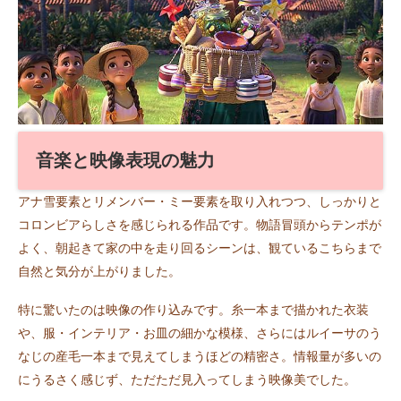
音楽と映像表現の魅力
アナ雪要素とリメンバー・ミー要素を取り入れつつ、しっかりと
コロンビアらしさを感じられる作品です。物語冒頭からテンポが
よく、朝起きて家の中を走り回るシーンは、観ているこちらまで
自然と気分が上がりました。
特に驚いたのは映像の作り込みです。糸一本まで描かれた衣装
や、服・インテリア・お皿の細かな模様、さらにはルイーサのう
なじの産毛一本まで見えてしまうほどの精密さ。情報量が多いの
にうるさく感じず、ただただ見入ってしまう映像美でした。