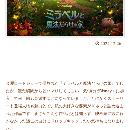
2024.12.26
金曜ロードショーで偶然観た『ミラベルと魔法だらけの家』でし
たが、観た瞬間からどハマりしてしまい、気づけばDisney＋に加
入して何十回も見返すほどになっていました。とにかくストーリ
ーも登場人物も魅力的で、私の大好きな要素がぎゅっと詰め込ま
れた作品です。まさかこんな作品だとは知らず、映画館に観に行
かなかった過去の自分にドロップキックしたい気持ちになりまし
た。