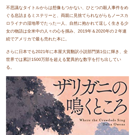
不思議なタイトルからは想像もつかない、ひとつの殺人事件をめ
ぐる息詰まるミステリーと、両親に見捨てられながらもノースカ
ロライナの湿地帯でたった一人、自然に抱かれて逞しく生きる少
女の物語は全米中の人々の心を掴み、2019年＆2020年の２年連
続でアメリカで最も売れた本に。
さらに日本でも2021年に本屋大賞翻訳小説部門第1位に輝き、全
世界では累計1500万部を超える驚異的な数字を打ち出してい
る。