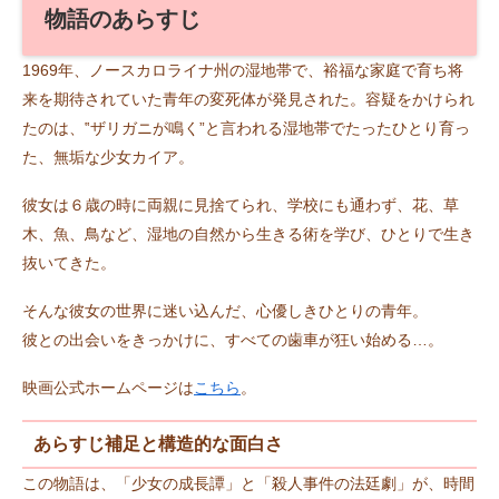
物語のあらすじ
1969年、ノースカロライナ州の湿地帯で、裕福な家庭で育ち将
来を期待されていた青年の変死体が発見された。容疑をかけられ
たのは、‟ザリガニが鳴く”と言われる湿地帯でたったひとり育っ
た、無垢な少女カイア。
彼女は６歳の時に両親に見捨てられ、学校にも通わず、花、草
木、魚、鳥など、湿地の自然から生きる術を学び、ひとりで生き
抜いてきた。
そんな彼女の世界に迷い込んだ、心優しきひとりの青年。
彼との出会いをきっかけに、すべての歯車が狂い始める…。
映画公式ホームページは
こちら
。
あらすじ補足と構造的な面白さ
この物語は、「少女の成長譚」と「殺人事件の法廷劇」が、時間