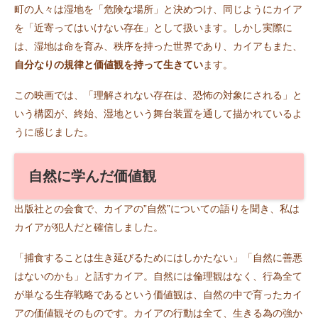
町の人々は湿地を「危険な場所」と決めつけ、同じようにカイア
を「近寄ってはいけない存在」として扱います。しかし実際に
は、湿地は命を育み、秩序を持った世界であり、カイアもまた、
自分なりの規律と価値観を持って生きてい
ます。
この映画では、「理解されない存在は、恐怖の対象にされる」と
いう構図が、終始、湿地という舞台装置を通して描かれているよ
うに感じました。
自然に学んだ価値観
出版社との会食で、カイアの”自然”についての語りを聞き、私は
カイアが犯人だと確信しました。
「捕食することは生き延びるためにはしかたない」「自然に善悪
はないのかも」と話すカイア。自然には倫理観はなく、行為全て
が単なる生存戦略であるという価値観は、自然の中で育ったカイ
アの価値観そのものです。カイアの行動は全て、生きる為の強か