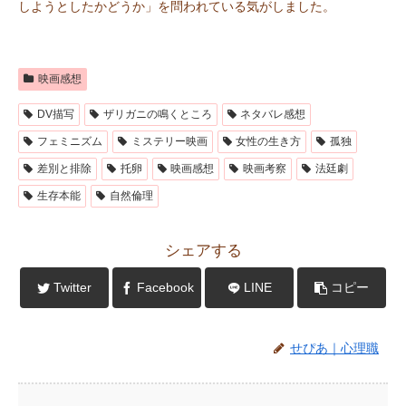
しようとしたかどうか」を問われている気がしました。
映画感想
DV描写
ザリガニの鳴くところ
ネタバレ感想
フェミニズム
ミステリー映画
女性の生き方
孤独
差別と排除
托卵
映画感想
映画考察
法廷劇
生存本能
自然倫理
シェアする
Twitter
Facebook
LINE
コピー
せぴあ｜心理職