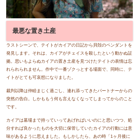
最悪な置き土産
ラストシーンで、テイトがカイアの日記から貝殻のペンダントを
発見します。それは、カイアがチェイスを殺したという動かぬ証
拠。思いもよらぬカイアの置き土産を見つけたテイトの表情は忘
れられられません。作中で一番ゾクっとする場面で、同時に、テ
イトがとても可哀想になりました。
裁判以降は仲睦まじく過ごし、連れ添ってきたパートナーからの
突然の告白。しかももう何も言えなくなってしまってからのこと
です。
カイアは墓場まで持っていってあげればいいのにと思いつつ、処
分すれば良かったものを大切に保管していたカイアの行動には意
味があるように思えました。もしかしたら、あの時「1ヶ月後に