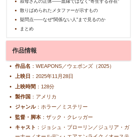
叔母さんの正体――血縁ではなく“寄生する存在”
散りばめられたメタファーが示すもの
疑問点――なぜ“関係ない人”まで見るのか
まとめ
作品情報
作品名
：WEAPONS／ウェポンズ（2025）
上映日
：2025年11月28日
上映時間
：128分
製作国
：アメリカ
ジャンル
：ホラー／ミステリー
監督・脚本
：ザック・クレッガー
キャスト
：ジョシュ・ブローリン／ジュリア・ガ
ーナー／オールデン・エアエンライク／オーステ