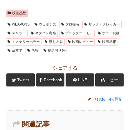
映画感想
WEAPONS
ウェポンズ
グロ描写
ザック・クレッガー
スリラー
ネタバレ考察
ブラックユーモア
ホラー映画
ミステリーホラー
察しろ系
映画レビュー
映画感想
章立て
考察
視点切り替え
シェアする
Twitter
Facebook
LINE
コピー
せぴあ｜心理職
関連記事