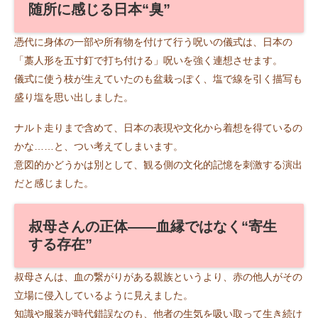
随所に感じる日本“臭”
憑代に身体の一部や所有物を付けて行う呪いの儀式は、日本の
「藁人形を五寸釘で打ち付ける」呪いを強く連想させます。
儀式に使う枝が生えていたのも盆栽っぽく、塩で線を引く描写も
盛り塩を思い出しました。
ナルト走りまで含めて、日本の表現や文化から着想を得ているの
かな……と、つい考えてしまいます。
意図的かどうかは別として、観る側の文化的記憶を刺激する演出
だと感じました。
叔母さんの正体――血縁ではなく“寄生
する存在”
叔母さんは、血の繋がりがある親族というより、赤の他人がその
立場に侵入しているように見えました。
知識や服装が時代錯誤なのも、他者の生気を吸い取って生き続け