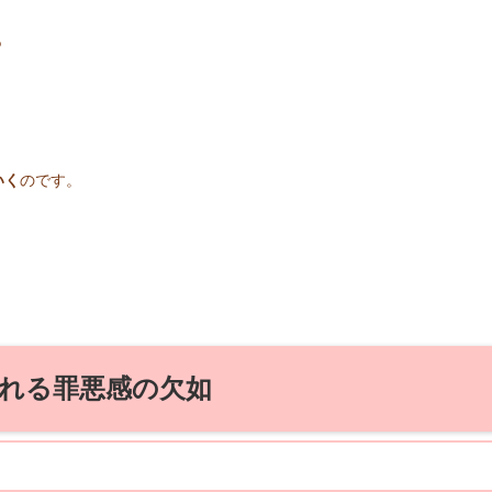
る
いく
のです。
れる罪悪感の欠如