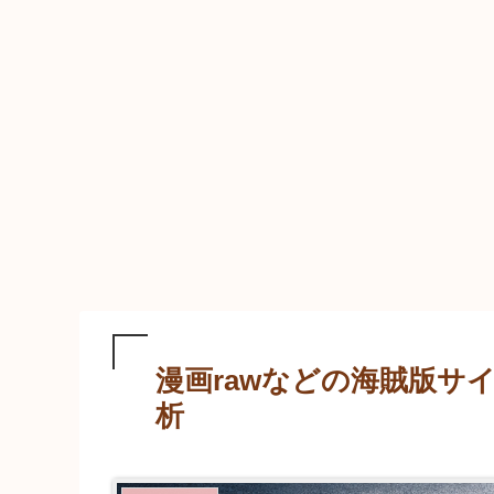
漫画rawなどの海賊版サ
析