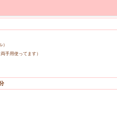
ル）
は両手用使ってます）
分