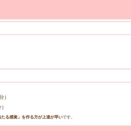
0分）
分）
当たる感覚」を作る方が上達が早い
です。