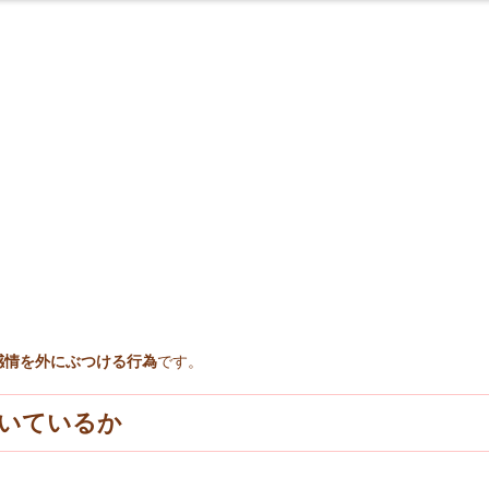
。
感情を外にぶつける行為
です。
いているか