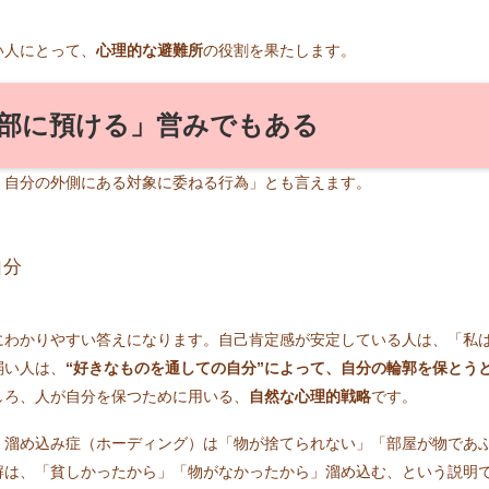
い人にとって、
心理的な避難所
の役割を果たします。
部に預ける」営みでもある
、自分の外側にある対象に委ねる行為」とも言えます。
自分
にわかりやすい答えになります。自己肯定感が安定している人は、「私
弱い人は、
“好きなものを通しての自分”によって、自分の輪郭を保とう
しろ、人が自分を保つために用いる、
自然な心理的戦略
です。
、溜め込み症（ホーディング）は「物が捨てられない」「部屋が物であ
解は、「貧しかったから」「物がなかったから」溜め込む、という説明