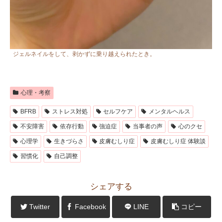
ジェルネイルをして、剥かずに乗り越えられたとき。
心理・考察
BFRB
ストレス対処
セルフケア
メンタルヘルス
不安障害
依存行動
強迫症
当事者の声
心のクセ
心理学
生きづらさ
皮膚むしり症
皮膚むしり症 体験談
習慣化
自己調整
シェアする
Twitter
Facebook
LINE
コピー