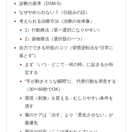
診断の基準（DSM-5）
なぜやめられない？（仕組みの話）
考えられる治療方法（治療の全体像）
1）行動療法（第一選択になりやすい）
2）薬物療法（選択肢の一つ）
自力でできる対処のコツ（習慣逆転法を“日常に
落とす”）
まず「いつ・どこで・何の時」に起きるか特
定する
“手が動きそうな瞬間”に、代替行動を用意する
（30〜60秒でOK）
環境（刺激）を変える：むしりやすい条件を
潰す
傷のケアは「治す」より「悪化させない」が
最優先
受診の目安（ここは迷わなくていい）