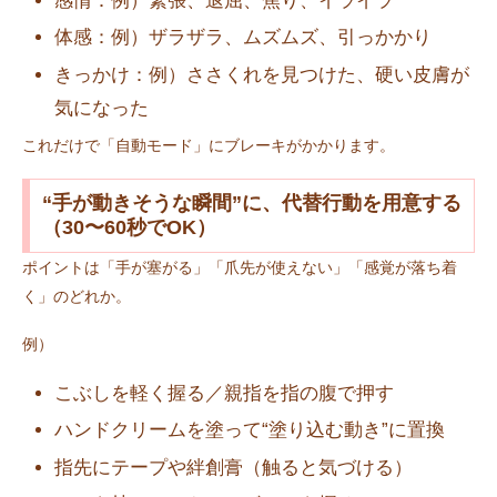
感情：例）緊張、退屈、焦り、イライラ
体感：例）ザラザラ、ムズムズ、引っかかり
きっかけ：例）ささくれを見つけた、硬い皮膚が
気になった
これだけで「自動モード」にブレーキがかかります。
“手が動きそうな瞬間”に、代替行動を用意する
（30〜60秒でOK）
ポイントは「手が塞がる」「爪先が使えない」「感覚が落ち着
く」のどれか。
例）
こぶしを軽く握る／親指を指の腹で押す
ハンドクリームを塗って“塗り込む動き”に置換
指先にテープや絆創膏（触ると気づける）