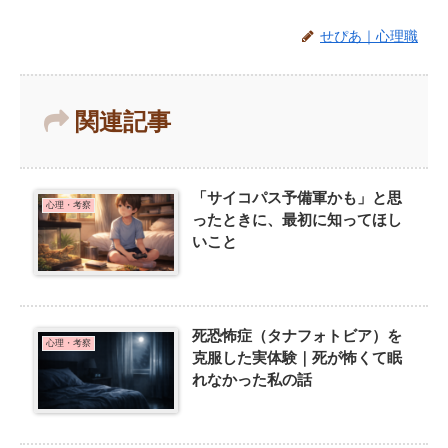
せぴあ｜心理職
関連記事
「サイコパス予備軍かも」と思
心理・考察
ったときに、最初に知ってほし
いこと
死恐怖症（タナフォトビア）を
心理・考察
克服した実体験｜死が怖くて眠
れなかった私の話