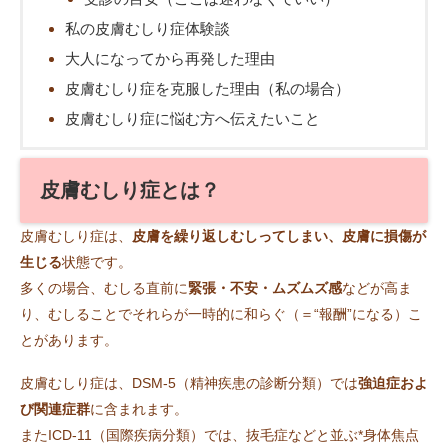
私の皮膚むしり症体験談
大人になってから再発した理由
皮膚むしり症を克服した理由（私の場合）
皮膚むしり症に悩む方へ伝えたいこと
皮膚むしり症とは？
皮膚むしり症は、
皮膚を繰り返しむしってしまい、皮膚に損傷が
生じる
状態です。
多くの場合、むしる直前に
緊張・不安・ムズムズ感
などが高ま
り、むしることでそれらが一時的に和らぐ（＝“報酬”になる）こ
とがあります。
皮膚むしり症は、DSM-5（精神疾患の診断分類）では
強迫症およ
び関連症群
に含まれます。
またICD-11（国際疾病分類）では、抜毛症などと並ぶ*身体焦点