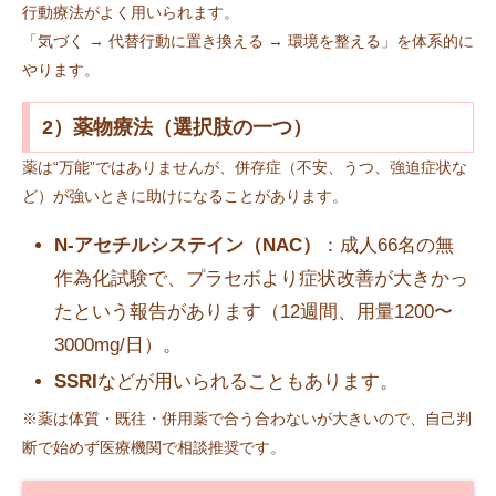
行動療法がよく用いられます。
「気づく → 代替行動に置き換える → 環境を整える」を体系的に
やります。
2）薬物療法（選択肢の一つ）
薬は“万能”ではありませんが、併存症（不安、うつ、強迫症状な
ど）が強いときに助けになることがあります。
N-アセチルシステイン（NAC）
：成人66名の無
作為化試験で、プラセボより症状改善が大きかっ
たという報告があります（12週間、用量1200〜
3000mg/日）。
SSRI
などが用いられることもあります。
※薬は体質・既往・併用薬で合う合わないが大きいので、自己判
断で始めず医療機関で相談推奨です。