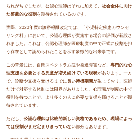
られがちでしたが、公認心理師はそれに加えて、
社会全体に向け
た啓蒙的な役割
を期待されているのです。
実際、2020年度の診療報酬改定では、「小児特定疾患カウンセ
リング料」において、公認心理師が実施する場合の評価が新設さ
れました。これは、公認心理師が医療制度の中で正式に役割を担
う存在として認められたことを示す象徴的な出来事です。
この背景には、自閉スペクトラム症や発達障害など、
専門的な心
理支援を必要とする児童が増え続けている現状
があります。一方
で、診断や支援を受けるまでに
長い待機期間
が生じており、医師
だけで対応する体制には限界がありました。心理職が制度の中で
役割を持つことで、より多くの人に必要な支援を届けることが期
待されています。
ただし、
公認心理師は比較的新しい資格であるため、現場によっ
ては役割がまだ定まりきっていない
部分もあります。