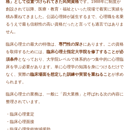
格」として位置づけられてきた民間資格
です。1988年に制度が
創設されて以降、医療・教育・福祉といった現場で着実に実績を
積み重ねてきました。公認心理師が誕生するまで、心理職を名乗
るうえで最も信頼性の高い資格だったと言っても過言ではありま
せん。
臨床心理士の最大の特徴は、
専門性の深さ
にあります。この資格
を取得するためには、
臨床心理士指定大学院を修了することが必
須条件
となっており、大学院レベルで体系的かつ集中的に心理臨
床を学ぶ必要があります。単に心理学の知識を身につけるだけで
なく、実際の
臨床場面を想定した訓練や実習を重ねること
が求め
られます。
臨床心理士の業務は、一般に「四大業務」と呼ばれる次の内容に
整理されています。
・臨床心理査定
・臨床心理面接
・臨床心理学的地域援助