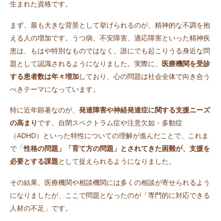
生まれた資格です。
まず、最も大きな背景として挙げられるのが、精神的な不調を抱
える人の増加です。うつ病、不安障害、適応障害といった精神疾
患は、もはや特別なものではなく、誰にでも起こりうる身近な問
題として認識されるようになりました。実際に、
医療機関を受診
する患者数は年々増加
しており、心の問題は社会全体で向き合う
べきテーマになっています。
特に近年顕著なのが、
発達障害や神経発達症に関する支援ニーズ
の高まり
です。自閉スペクトラム症や注意欠如・多動症
（ADHD）といった特性についての理解が進んだことで、これま
で「
性格の問題」「育て方の問題」とされてきた困難が、支援を
必要とする課題
として捉えられるようになりました。
その結果、医療機関や相談機関には多くの相談が寄せられるよう
になりましたが、ここで問題となったのが「専門的に対応できる
人材の不足」です。