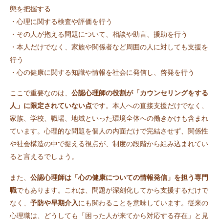
態を把握する
・心理に関する検査や評価を行う
・その人が抱える問題について、相談や助言、援助を行う
・本人だけでなく、家族や関係者など周囲の人に対しても支援を
行う
・心の健康に関する知識や情報を社会に発信し、啓発を行う
ここで重要なのは、
公認心理師の役割が「カウンセリングをする
人」に限定されていない点
です。本人への直接支援だけでなく、
家族、学校、職場、地域といった環境全体への働きかけも含まれ
ています。心理的な問題を個人の内面だけで完結させず、関係性
や社会構造の中で捉える視点が、制度の段階から組み込まれてい
ると言えるでしょう。
また、
公認心理師は「心の健康についての情報発信」を担う専門
職
でもあります。これは、問題が深刻化してから支援するだけで
なく、
予防や早期介入
にも関わることを意味しています。従来の
心理職は、どうしても「困った人が来てから対応する存在」と見