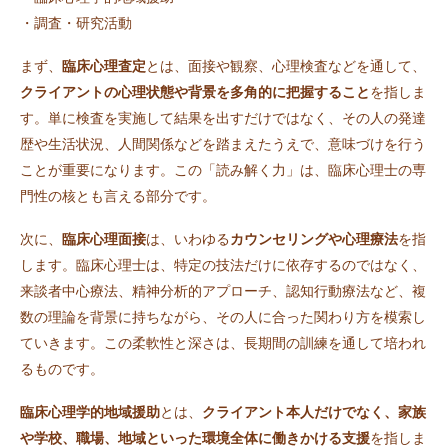
・調査・研究活動
まず、
臨床心理査定
とは、面接や観察、心理検査などを通して、
クライアントの心理状態や背景を多角的に把握すること
を指しま
す。単に検査を実施して結果を出すだけではなく、その人の発達
歴や生活状況、人間関係などを踏まえたうえで、意味づけを行う
ことが重要になります。この「読み解く力」は、臨床心理士の専
門性の核とも言える部分です。
次に、
臨床心理面接
は、いわゆる
カウンセリングや心理療法
を指
します。臨床心理士は、特定の技法だけに依存するのではなく、
来談者中心療法、精神分析的アプローチ、認知行動療法など、複
数の理論を背景に持ちながら、その人に合った関わり方を模索し
ていきます。この柔軟性と深さは、長期間の訓練を通して培われ
るものです。
臨床心理学的地域援助
とは、
クライアント本人だけでなく、家族
や学校、職場、地域といった環境全体に働きかける支援
を指しま