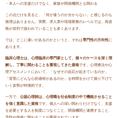
・本人への支援だけでなく、家族や関係機関とも関わる
この点だけを見ると、「何が違うのか分からない」と感じるのも
無理はありません。実際、求人票や現場業務のレベルでは、両資
格が並列で扱われていることも多くあります。
では、どこに違いがあるのかというと、それは
専門性の方向性
に
あります。
臨床心理士は、心理臨床の専門家として、個々のケースを深く理
解し、丁寧に関わることを重視してきた資格
です。心理療法や心
理アセスメントにおいて、「なぜその反応が起きているのか」
「背景にどんな心的過程があるのか」を時間をかけて掘り下げて
いく姿勢が特徴的です。
一方で、
公認心理師は、心理職を社会制度の中で機能させること
を強く意識した資格
です。個人への深い関わりだけでなく、支援
を必要とする人を制度につなぐこと、関係機関と連携すること、
予防や啓発に関わることが重視されています。