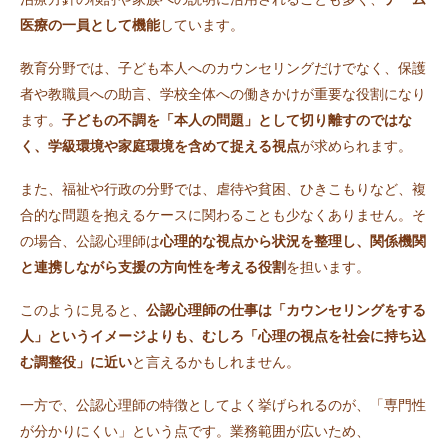
医療の一員として機能
しています。
教育分野では、子ども本人へのカウンセリングだけでなく、保護
者や教職員への助言、学校全体への働きかけが重要な役割になり
ます。
子どもの不調を「本人の問題」として切り離すのではな
く、学級環境や家庭環境を含めて捉える視点
が求められます。
また、福祉や行政の分野では、虐待や貧困、ひきこもりなど、複
合的な問題を抱えるケースに関わることも少なくありません。そ
の場合、公認心理師は
心理的な視点から状況を整理し、関係機関
と連携しながら支援の方向性を考える役割
を担います。
このように見ると、
公認心理師の仕事は「カウンセリングをする
人」というイメージよりも、むしろ「心理の視点を社会に持ち込
む調整役」に近い
と言えるかもしれません。
一方で、公認心理師の特徴としてよく挙げられるのが、「専門性
が分かりにくい」という点です。業務範囲が広いため、