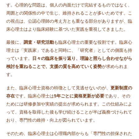
す。心理的な問題は、個人の内面だけで完結するものではなく、
周囲との関係性の中で生じ、維持されることが多いためです。こ
の視点は、公認心理師の考え方とも重なる部分がありますが、臨
床心理士はより臨床経験に基づいた実践を重視してきました。
最後に、
調査・研究活動
も臨床心理士の重要な役割です。臨床心
理士は「実践家」であると同時に、「研究者」としての側面も持
っています。
日々の臨床を振り返り、理論と照らし合わせながら
検討を重ねることで、支援の質を高めていく姿勢
が求められま
す。
また、臨床心理士資格の特徴として見逃せないのが、
更新制度の
存在
です。臨床心理士は
5年ごとに資格更新が必要
であり、その
ためには研修参加や実績の提出が求められます。この仕組みによ
って、資格を取得した後も学び続けることが半ば義務づけられて
おり、専門性の維持・向上が図られています。
そのため、臨床心理士は心理職内部からも「専門性の担保された