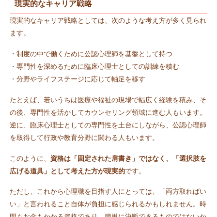
現実的なキャリア戦略
現実的なキャリア戦略としては、次のような考え方が多く見られ
ます。
・制度の中で働くために公認心理師を基盤として持つ
・専門性を深めるために臨床心理士としての訓練を積む
・分野やライフステージに応じて軸足を移す
たとえば、若いうちは医療や福祉の現場で幅広く経験を積み、そ
の後、専門性を活かしてカウンセリング領域に進む人もいます。
逆に、臨床心理士としての専門性を土台にしながら、公認心理師
を取得して行政や教育分野に関わる人もいます。
このように、
資格は「固定された肩書き」ではなく、「選択肢を
広げる道具」として考えた方が現実的
です。
ただし、これから心理職を目指す人にとっては、「両方取ればい
い」と言われること自体が負担に感じられるかもしれません。時
間もお金もかかる資格であり、簡単に決断できるものではないか