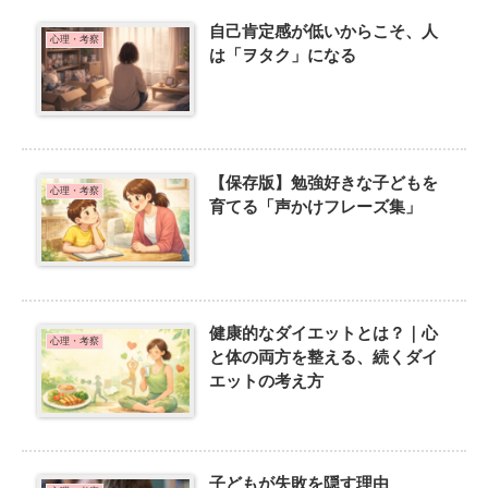
自己肯定感が低いからこそ、人
心理・考察
は「ヲタク」になる
【保存版】勉強好きな子どもを
心理・考察
育てる「声かけフレーズ集」
健康的なダイエットとは？｜心
心理・考察
と体の両方を整える、続くダイ
エットの考え方
子どもが失敗を隠す理由