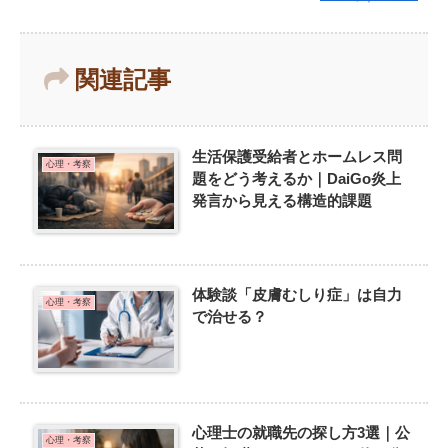
関連記事
生活保護受給者とホームレス問
心理・考察
題をどう考えるか｜DaiGo炎上
発言から見える構造的課題
体験談「皮膚むしり症」は自力
心理・考察
で治せる？
心理士の就職先の探し方3選｜公
心理・考察