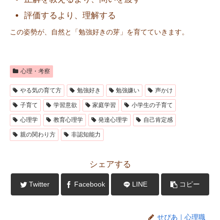
評価するより、理解する
この姿勢が、自然と「勉強好きの芽」を育てていきます。
心理・考察
やる気の育て方
勉強好き
勉強嫌い
声かけ
子育て
学習意欲
家庭学習
小学生の子育て
心理学
教育心理学
発達心理学
自己肯定感
親の関わり方
非認知能力
シェアする
Twitter
Facebook
LINE
コピー
せぴあ｜心理職