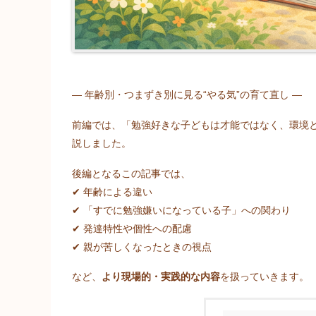
― 年齢別・つまずき別に見る“やる気”の育て直し ―
前編では、「勉強好きな子どもは才能ではなく、環境
説しました。
後編となるこの記事では、
✔ 年齢による違い
✔ 「すでに勉強嫌いになっている子」への関わり
✔ 発達特性や個性への配慮
✔ 親が苦しくなったときの視点
など、
より現場的・実践的な内容
を扱っていきます。