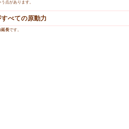
いう点があります。
がすべての原動力
の延長
です。