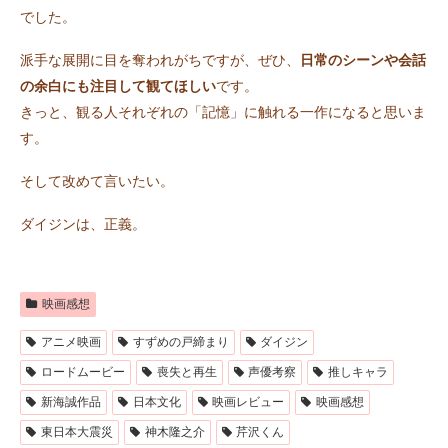
でした。
派手な展開に目を奪われがちですが、ぜひ、
日常のシーンや会話
の余白にも注目して観てほしい
です。
きっと、観る人それぞれの「記憶」に触れる一作になると思いま
す。
そして改めて言いたい。
ダイジンは、正義。
映画感想
アニメ映画
すずめの戸締まり
ダイジン
ロードムービー
喪失と再生
声優考察
推しキャラ
新海誠作品
日本文化
映画レビュー
映画感想
東日本大震災
神木隆之介
芹沢くん