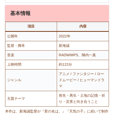
基本情報
項目
内容
公開年
2022年
監督・脚本
新海誠
音楽
RADWIMPS、陣内一真
上映時間
約122分
アニメ / ファンタジー / ロー
ジャンル
ドムービー / ヒューマンドラ
マ
喪失・再生・土地の記憶・祈
主題テーマ
り・災害と向き合うこと
本作は、新海誠監督が『君の名は。』『天気の子』に続いて制作