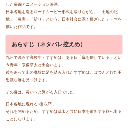
した長編アニメーション映画。
日本各地を巡るロードムービー形式を取りながら、「土地の記
憶」「災害」「祈り」という、日本社会に深く根ざしたテーマを
描いた作品です。
あらすじ（ネタバレ控えめ）
九州で暮らす高校生・すずめは、ある日「扉を探している」とい
う青年・宗像草太と出会います。
彼を追って山の廃墟に足を踏み入れたすずめは、ぽつんと佇む不
思議な扉を見つけます。
その扉は、災いへと繋がる入口でした。
日本各地に現れる“後ろ戸”。
それを閉めるため、すずめは草太と共に日本を縦断する旅へ出る
ことになります。