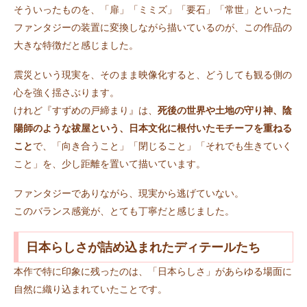
そういったものを、「扉」「ミミズ」「要石」「常世」といった
ファンタジーの装置に変換しながら描いているのが、この作品の
大きな特徴だと感じました。
震災という現実を、そのまま映像化すると、どうしても観る側の
心を強く揺さぶります。
けれど『すずめの戸締まり』は、
死後の世界や土地の守り神、陰
陽師のような祓屋という、日本文化に根付いたモチーフを重ねる
こと
で、「向き合うこと」「閉じること」「それでも生きていく
こと」を、少し距離を置いて描いています。
ファンタジーでありながら、現実から逃げていない。
このバランス感覚が、とても丁寧だと感じました。
日本らしさが詰め込まれたディテールたち
本作で特に印象に残ったのは、「日本らしさ」があらゆる場面に
自然に織り込まれていたことです。