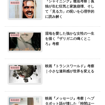
『シャイニング』徹底考察｜孤
映画感想
独が生む狂気と家族崩壊、そし
て「見る力」の呪いを心理学的
に読み解く
湿地を愛した強かな女性の一生
映画感想
を描く『ザリガニの鳴くとこ
ろ』考察
映画『トランスワールド』考察
映画感想
｜小さな違和感が世界を変える
映画『メッセージ』考察｜ヘプ
映画感想
タポット語が壊した「時間は一