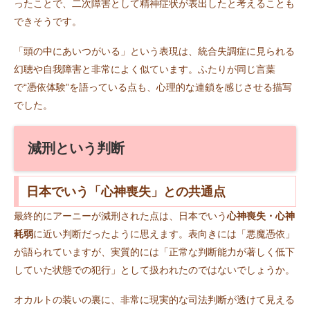
ったことで、二次障害として精神症状が表出したと考えることも
できそうです。
「頭の中にあいつがいる」という表現は、統合失調症に見られる
幻聴や自我障害と非常によく似ています。ふたりが同じ言葉
で“憑依体験”を語っている点も、心理的な連鎖を感じさせる描写
でした。
減刑という判断
日本でいう「心神喪失」との共通点
最終的にアーニーが減刑された点は、日本でいう
心神喪失・心神
耗弱
に近い判断だったように思えます。表向きには「悪魔憑依」
が語られていますが、実質的には「正常な判断能力が著しく低下
していた状態での犯行」として扱われたのではないでしょうか。
オカルトの装いの裏に、非常に現実的な司法判断が透けて見える