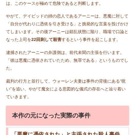
は、このケースが極めて危険であると判断します。
やがて、デイビッドの姉の恋人であるアーニーは、悪魔に対して
「自分が代わりに憑依を引き受ける」と挑発的な言葉を投げかけ
てしまいます。その後アーニーは錯乱状態に陥り、職場で口論と
なった上司を
22回刺して殺害
するという事件を起こします。
逮捕されたアーニーの弁護側は、前代未聞の主張を行います。
「彼は悪魔に憑依されていたため、無罪である」というものでし
た。
裁判の行方と並行して、ウォーレン夫妻は事件の背後にある“呪
い”を追い、やがて魔女による意図的な儀式の存在へと辿り着い
ていきます。
本作の元になった実際の事件
「悪魔に憑依された」と主張された殺人事件