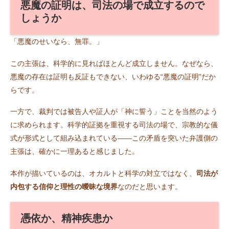
悪魔の証明は、司法の場で成立するので
しょうか
「悪魔のせいなら、無罪。」
この主張は、科学的に見ればほとんど成立しません。なぜなら、
悪魔の存在は証明も反証もできない、いわゆる“悪魔の証明”だか
らです。
一方で、裁判では被告人や証人が「神に誓う」ことを当然のよう
に求められます。科学的証拠を重視する司法の場で、宗教的な儀
式が形式として組み込まれている――この矛盾を突いた弁護側の
主張は、確かに一理あると感じました。
本作が描いているのは、オカルトと科学の対立ではなく、
司法が
内包する信仰と理性の曖昧な境界
なのだと思います。
憑依か、精神疾患か