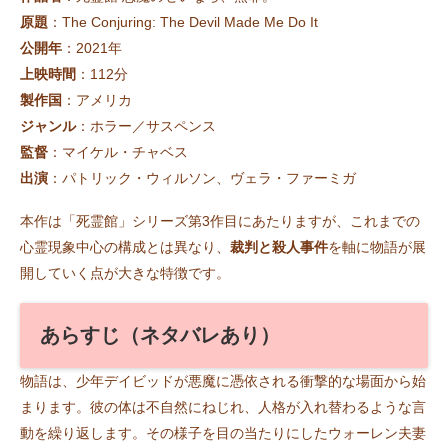
原題
：The Conjuring: The Devil Made Me Do It
公開年
：2021年
上映時間
：112分
製作国
：アメリカ
ジャンル
：ホラー／サスペンス
監督
：マイケル・チャベス
出演
：パトリック・ウィルソン、ヴェラ・ファーミガ
本作は「死霊館」シリーズ第3作目にあたりますが、これまでの
心霊現象中心の構成とは異なり、
裁判と殺人事件
を軸に物語が展
開していく点が大きな特徴です。
あらすじ（ネタバレあり）
物語は、少年デイビッドが悪魔に憑依される衝撃的な場面から始
まります。彼の体は不自然にねじれ、人格が入れ替わるような言
動を繰り返します。その様子を目の当たりにしたウォーレン夫妻