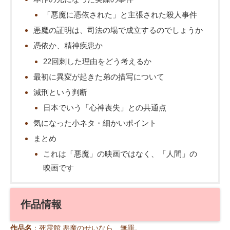
「悪魔に憑依された」と主張された殺人事件
悪魔の証明は、司法の場で成立するのでしょうか
憑依か、精神疾患か
22回刺した理由をどう考えるか
最初に異変が起きた弟の描写について
減刑という判断
日本でいう「心神喪失」との共通点
気になった小ネタ・細かいポイント
まとめ
これは「悪魔」の映画ではなく、「人間」の
映画です
作品情報
作品名
：死霊館 悪魔のせいなら、無罪。