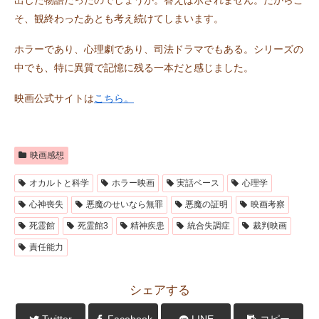
出した物語だったのでしょうか。答えは示されません。だからこ
そ、観終わったあとも考え続けてしまいます。
ホラーであり、心理劇であり、司法ドラマでもある。シリーズの
中でも、特に異質で記憶に残る一本だと感じました。
映画公式サイトは
こちら。
映画感想
オカルトと科学
ホラー映画
実話ベース
心理学
心神喪失
悪魔のせいなら無罪
悪魔の証明
映画考察
死霊館
死霊館3
精神疾患
統合失調症
裁判映画
責任能力
シェアする