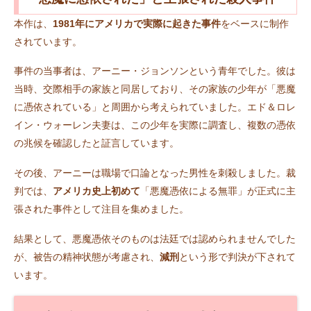
本作は、
1981年にアメリカで実際に起きた事件
をベースに制作
されています。
事件の当事者は、アーニー・ジョンソンという青年でした。彼は
当時、交際相手の家族と同居しており、その家族の少年が「悪魔
に憑依されている」と周囲から考えられていました。エド＆ロレ
イン・ウォーレン夫妻は、この少年を実際に調査し、複数の憑依
の兆候を確認したと証言しています。
その後、アーニーは職場で口論となった男性を刺殺しました。裁
判では、
アメリカ史上初めて
「悪魔憑依による無罪」が正式に主
張された事件として注目を集めました。
結果として、悪魔憑依そのものは法廷では認められませんでした
が、被告の精神状態が考慮され、
減刑
という形で判決が下されて
います。