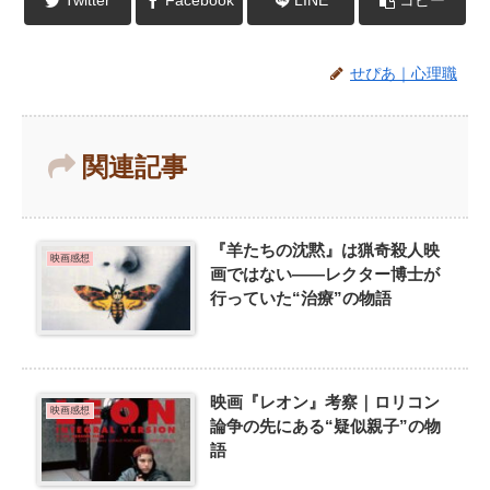
Twitter
Facebook
LINE
コピー
せぴあ｜心理職
関連記事
『羊たちの沈黙』は猟奇殺人映
映画感想
画ではない——レクター博士が
行っていた“治療”の物語
映画『レオン』考察｜ロリコン
映画感想
論争の先にある“疑似親子”の物
語