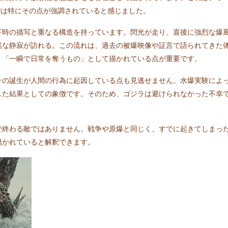
』では特にその点が強調されていると感じました。
下時の描写と重なる構造を持っています。閃光が走り、直後に強烈な爆
然な静寂が訪れる。この流れは、過去の被爆映像や証言で語られてきた
、「一瞬で日常を奪うもの」として描かれている点が重要です。
その誕生が人間の行為に起因している点も見逃せません。水爆実験によ
した結果としての象徴です。そのため、ゴジラは避けられなかった不幸
。
で終わる敵ではありません。戦争や原爆と同じく、すでに起きてしまっ
描かれていると解釈できます。