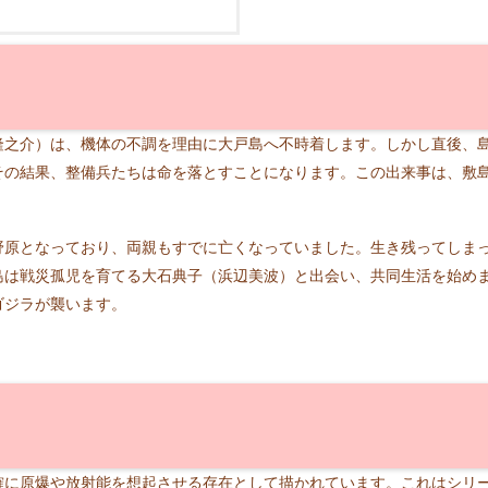
隆之介）は、機体の不調を理由に大戸島へ不時着します。しかし直後、
その結果、整備兵たちは命を落とすことになります。この出来事は、敷
野原となっており、両親もすでに亡くなっていました。生き残ってしま
島は戦災孤児を育てる大石典子（浜辺美波）と出会い、共同生活を始め
ゴジラが襲います。
確に原爆や放射能を想起させる存在として描かれています。これはシリ