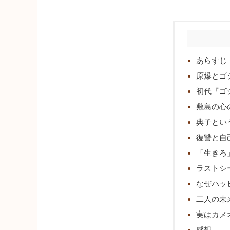
あらすじ
原爆とゴ
初代『ゴ
敷島の心
典子とい
復讐と自
「生きろ
ラストシ
なぜハッ
二人の未
実はカメ
感想