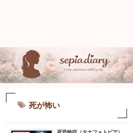
死が怖い
死恐怖症（タナフォトビア）