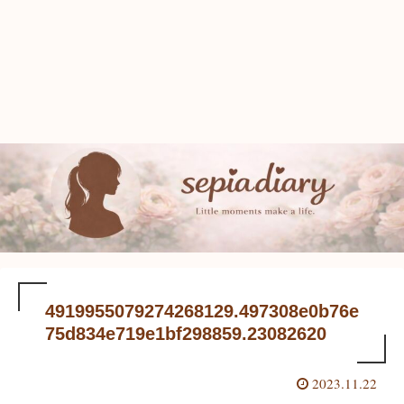
4919955079274268129.497308e0b76e
75d834e719e1bf298859.23082620
2023.11.22