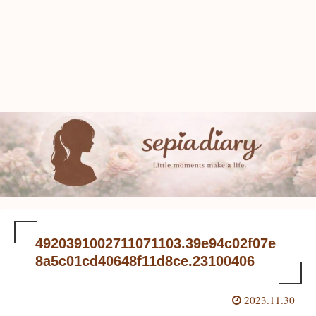
4920391002711071103.39e94c02f07e
8a5c01cd40648f11d8ce.23100406
2023.11.30