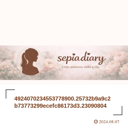
4924070234553778900.25732b9a9c2
b73773299ecefc86173d3.23090804
2024.08.07