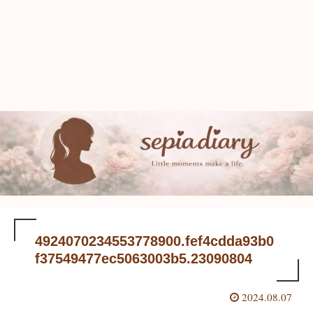
4924070234553778900.fef4cdda93b0
f37549477ec5063003b5.23090804
2024.08.07