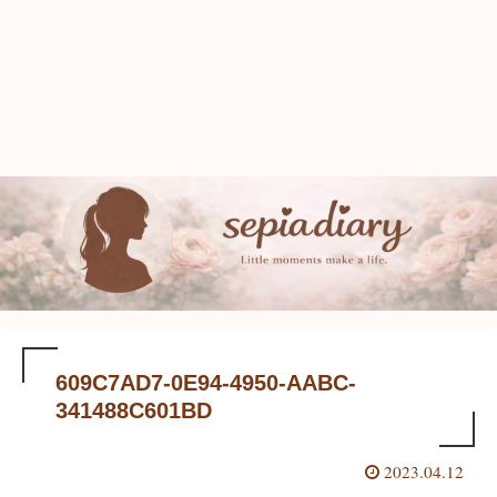
609C7AD7-0E94-4950-AABC-
341488C601BD
2023.04.12