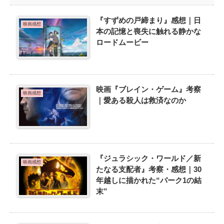
『すずめの戸締まり』感想｜日
映画感想
本の記憶と喪失に触れる静かな
ロードムービー
映画『ブレイン・ゲーム』考察
映画感想
｜愛ある殺人は救済なのか
『ジュラシック・ワールド／新
映画感想
たなる支配者』考察・感想｜30
年越しに描かれた“パーク1の結
末”