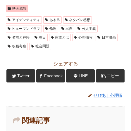
映画感想
アイデンティティ
ある男
ネタバレ感想
ヒューマンドラマ
倫理
出自
分人主義
名前と戸籍
在日
家族とは
心理描写
日本映画
映画考察
社会問題
シェアする
Twitter
Facebook
LINE
コピー
せぴあ｜心理職
関連記事