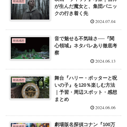
映画感想
が生んだ魔女と、集団パニッ
クの行き着く先
2024.07.04
音で魅せる不気味さ──『関
映画感想
心領域』ネタバレあり徹底考
察
2024.06.13
舞台『ハリー・ポッターと呪
映画感想
いの子』を120％楽しむ方法
｜予習・周辺スポット・感想
まとめ
2024.06.06
劇場版名探偵コナン『100万
映画感想