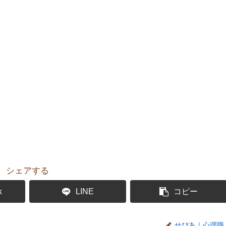
シェアする
k
LINE
コピー
せぴあ｜心理職