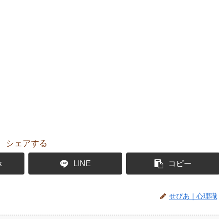
シェアする
k
LINE
コピー
せぴあ｜心理職