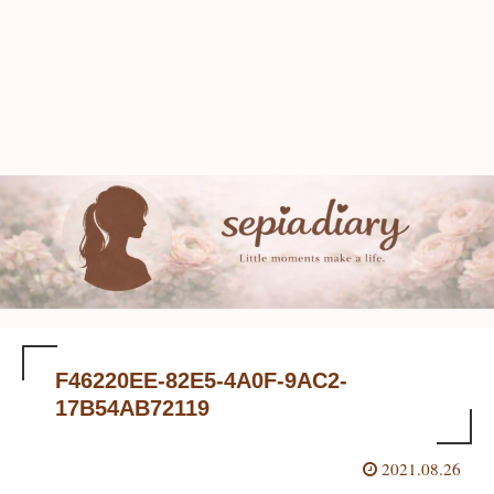
F46220EE-82E5-4A0F-9AC2-
17B54AB72119
2021.08.26