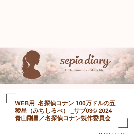
WEB用_名探偵コナン 100万ドルの五
稜星（みちしるべ） _サブ03©️ 2024
青山剛昌／名探偵コナン製作委員会