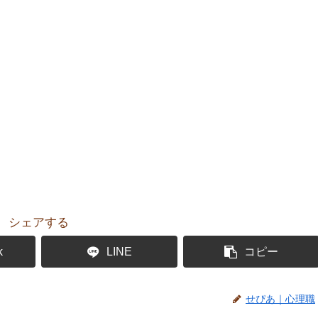
シェアする
k
LINE
コピー
せぴあ｜心理職