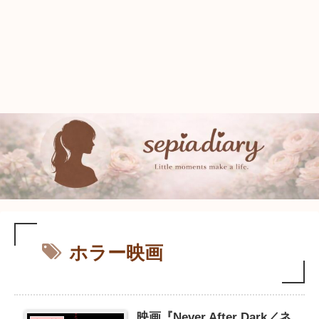
ホラー映画
映画『Never After Dark／ネ