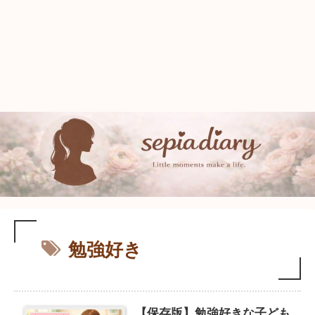
勉強好き
【保存版】勉強好きな子ども