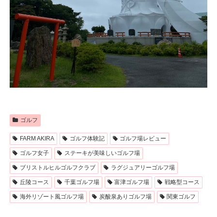
ゴルフ
FARM AKIRA
ゴルフ体験記
ゴルフ場レビュー
ゴルフ女子
ステーキが美味しいゴルフ場
ブリストルヒルゴルフクラブ
ラグジュアリーゴルフ場
丘陵コース
千葉ゴルフ場
富津ゴルフ場
戦略型コース
海外リゾート風ゴルフ場
炭酸泉ありゴルフ場
関東ゴルフ