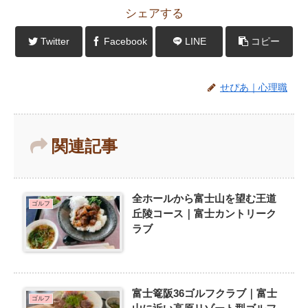
シェアする
Twitter
Facebook
LINE
コピー
せぴあ｜心理職
関連記事
全ホールから富士山を望む王道
ゴルフ
丘陵コース｜富士カントリーク
ラブ
富士篭阪36ゴルフクラブ｜富士
ゴルフ